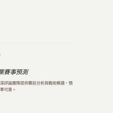
3
業賽事預測
深評論團隊提供賽前分析與戰術解讀，預
準可靠。